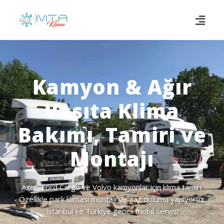
Kamyon & Ağır
Vasıta Klima
Bakımı, Tamiri ve
Montajı
Axor, Ford Cargo ve Volvo kamyonlar için klima tamiri.
Özellikle park kliması montajı ve gaz dolumu yapıyoruz.
İstanbul ve Türkiye geneli mobil servis!