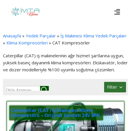
Anasayfa
»
Yedek Parçalar
»
İş Makinesi Klima Yedek Parçaları
»
Klima Kompresörleri
»
CAT Kompresörler
Caterpillar (CAT) iş makinelerinin ağır hizmet şartlarına uygun,
yüksek basınç dayanımlı klima kompresörleri.
Ekskavatör,
loder
ve dozer modelleriyle %100 uyumlu soğutma çözümleri.
Filter
Caterpillar (CAT) İş Makinesi Klima
Kompresörü – Orijinal Sanden 24V 8PK