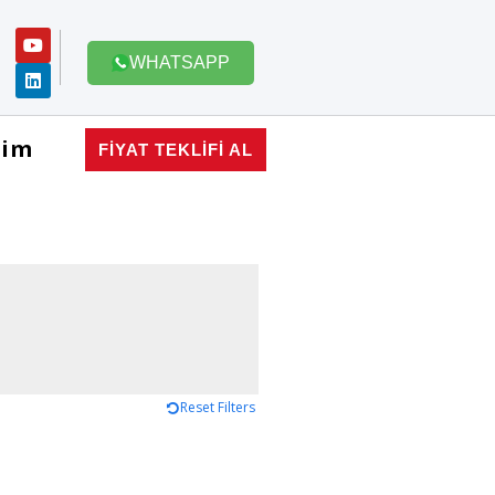
WHATSAPP
şim
FİYAT TEKLİFİ AL
Reset Filters