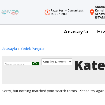
Anadol
Pazartesi – Cumartesi:
Kemal 
8:30 – 19:00
Arnavu
İSTAN
Anasayfa
Hi
Anasayfa
»
Yedek Parçalar
Kate
Sorry, but nothing matched your search terms. Please try again