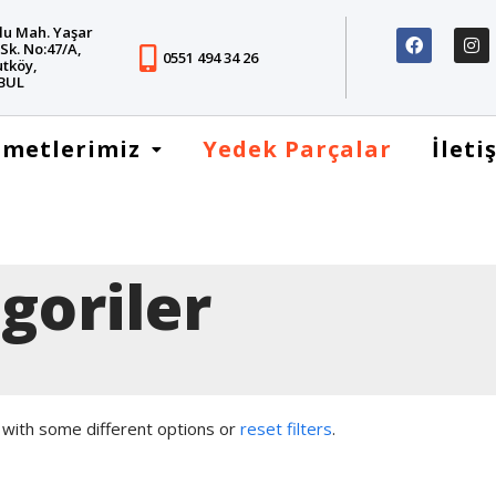
u Mah. Yaşar
Sk. No:47/A,
0551 494 34 26
tköy,
BUL
zmetlerimiz
Yedek Parçalar
İleti
goriler
 with some different options or
reset filters
.